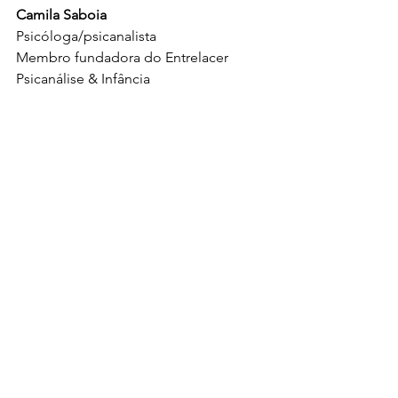
Camila Saboia
Psicóloga/psicanalista
Membro fundadora do Entrelacer 
Psicanálise & Infância
Entrelinhas
Ver tudo
Posts recentes