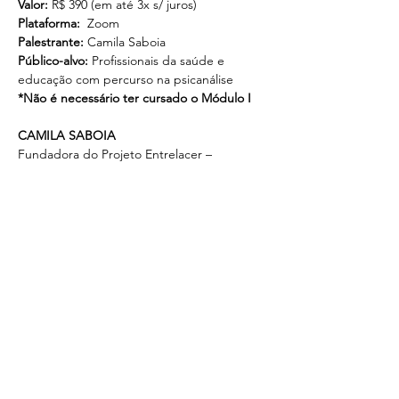
Valor: 
R$ 390 (em até 3x s/ juros)
Plataforma:
  Zoom
Palestrante:
 Camila Saboia
Público-alvo:
 Profissionais da saúde e 
educação com percurso na psicanálise
*Não é necessário ter cursado o Módulo I
CAMILA SABOIA
Fundadora do Projeto Entrelacer – 
Psicanálise e Infância. Graduada em 
Psicologia pela PUC-SP, mestre e doutora 
em Psicopatologia e Psicanálise pela 
Université Paris VII e pós-doutora pelo 
IPUSP. Docente do Instituto de Psicanálise 
Sedes Sapientiae, membro diretivo da 
CIPPA Latinoamerica. Atualmente é 
professora convidada da Pós-Graduação do 
Instituto de Psicologia da USP e membro 
da CIPPA-França. Autora do livro "O 
brincar como sinalizador de sofrimento 
psíquico" e de diversos artigos no campo 
da infância, atua como supervisora clínica e 